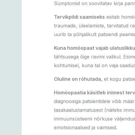
Sümptomid on soovitatav kirja pann
Tervikpildi saamiseks
esitab homöo
traumade, üleelamiste, tarvitatud ra
uurib ta põhjalikult patsiendi peami
Kuna homöopaat vajab ulatuslikku
tähtsusega õige ravimi valikul. Esi
kohtumisel, kuna tal on vaja saadud
Oluline on rõhutada,
et kogu patsie
Homöopaatia käsitleb inimest ter
diagnoosiga patsientidele võib mä
tasakaalustamatusest (näiteks immuu
immuunsüsteemi nõrkuse väljendus. H
emotsionaalseid ja vaimseid.