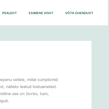
PEALEHT
ESIMENE VISIIT
VÕTA ÜHENDUST
epanu sellele, millal sümptomid
st, näiteks teatud toiduainetest.
lline see on (torkiv, tuim,
igub.