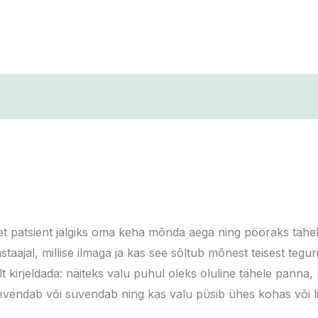
et patsient jälgiks oma keha mõnda aega ning pööraks tähel
staajal, millise ilmaga ja kas see sõltub mõnest teisest teguri
irjeldada: näiteks valu puhul oleks oluline tähele panna, mi
leevendab või süvendab ning kas valu püsib ühes kohas või li