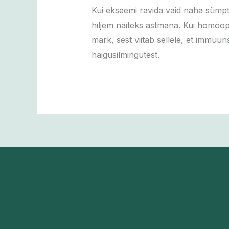
Kui ekseemi ravida vaid naha sümpto
hiljem näiteks astmana. Kui homöop
märk, sest viitab sellele, et immu
haigusilmingutest.