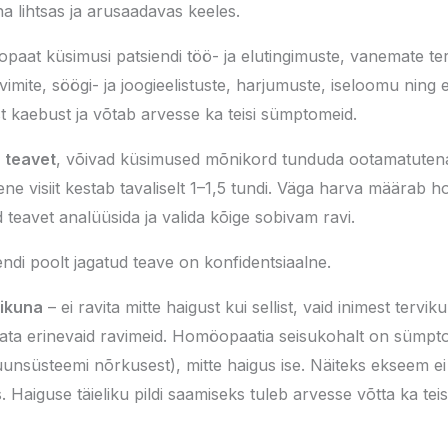
a lihtsas ja arusaadavas keeles.
paat küsimusi patsiendi töö- ja elutingimuste, vanemate ter
vimite, söögi- ja joogieelistuste, harjumuste, iseloomu ning
st kaebust ja võtab arvesse ka teisi sümptomeid.
 teavet
, võivad küsimused mõnikord tunduda ootamatutena
mene visiit kestab tavaliselt 1–1,5 tundi. Väga harva määra
 teavet analüüsida ja valida kõige sobivam ravi.
ndi poolt jagatud teave on konfidentsiaalne.
vikuna
– ei ravita mitte haigust kui sellist, vaid inimest terv
ärata erinevaid ravimeid. Homöopaatia seisukohalt on sümp
nsüsteemi nõrkusest), mitte haigus ise. Näiteks ekseem ei 
aiguse täieliku pildi saamiseks tuleb arvesse võtta ka tei