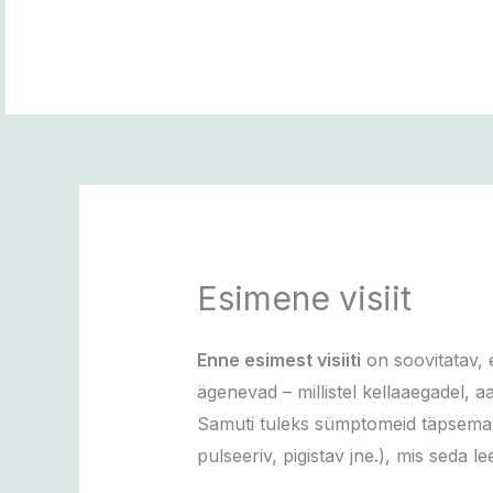
Skip
to
content
Esimene visiit
Enne esimest visiiti
on soovitatav, 
ägenevad – millistel kellaaegadel, aa
Samuti tuleks sümptomeid täpsemalt k
pulseeriv, pigistav jne.), mis seda 