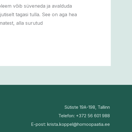
obleem võib süveneda ja avalduda
iselt tagasi tulla. See on aga hea
atest, alla surutud
Sütiste 19A-198, Tallinn
Telefon: +372 56 601 988
E-post: krista.koppel@homoopaatia.ee