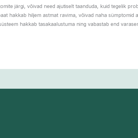
mite järgi, võivad need ajutiselt taanduda, kuid tegelik pr
aat hakkab hiljem astmat ravima, võivad naha sümptomid ajut
unsüsteem hakkab tasakaalustuma ning vabastab end varasem