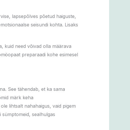
vise, lapsepõlves põetud haiguste,
 emotsionaalse seisundi kohta. Lisaks
, kuid need võivad olla määrava
b homöopaat preparaadi kohe esimesel
ikuna. See tähendab, et ka sama
tomid märk keha
ole lihtsalt nahahaigus, vaid pigem
si sümptomeid, sealhulgas